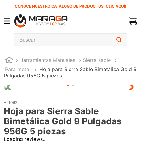
CONOCE NUESTRO CATÁLOGO DE PRODUCTOS ¡CLIC AQUÍ!
Buscar
TÉRMINOS MÁS BUSCADOS
Herramientas Manuales
Sierra sable
1
.
carbones
Para metal
Hoja para Sierra Sable Bimetálica Gold 9
2
.
inversora
Pulgadas 956G 5 piezas
3
.
interruptor
4
.
esmeriladora
A21062
5
.
sierra cinta
Hoja para Sierra Sable
6
.
sierra sable
Bimetálica Gold 9 Pulgadas
7
.
clavos
956G 5 piezas
Loading reviews...
8
.
ecoklean