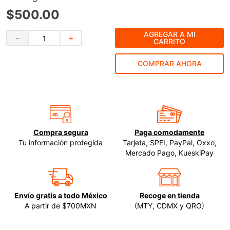
$
500
.
00
9
.
ke500
10
.
lenox
AGREGAR A MI
－
＋
CARRITO
COMPRAR AHORA
Compra segura
Paga comodamente
Tu información protegida
Tarjeta, SPEI, PayPal, Oxxo,
Mercado Pago, KueskiPay
Envío gratis a todo México
Recoge en tienda
A partir de $700MXN
(MTY, CDMX y QRO)