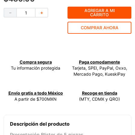
9
.
-cut
AGREGAR A MI
－
＋
CARRITO
10
.
esmeriladora
COMPRAR AHORA
Compra segura
Paga comodamente
Tu información protegida
Tarjeta, SPEI, PayPal, Oxxo,
Mercado Pago, KueskiPay
Envío gratis a todo México
Recoge en tienda
A partir de $700MXN
(MTY, CDMX y QRO)
Descripción del producto
Presentación Blister de 5 piezas.