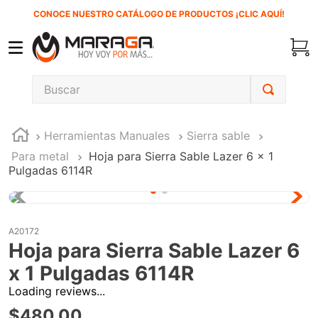
CONOCE NUESTRO CATÁLOGO DE PRODUCTOS ¡CLIC AQUÍ!
Buscar
TÉRMINOS MÁS BUSCADOS
Herramientas Manuales
Sierra sable
1
.
carbones
Para metal
Hoja para Sierra Sable Lazer 6 x 1
2
.
inversora
Pulgadas 6114R
3
.
interruptor
4
.
sierra sable
A20172
5
.
ecoklean
Hoja para Sierra Sable Lazer 6
6
.
ke500
x 1 Pulgadas 6114R
7
.
sierra cinta
Loading reviews...
$
480
.
00
8
.
lenox