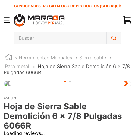
CONOCE NUESTRO CATÁLOGO DE PRODUCTOS ¡CLIC AQUÍ!
Buscar
TÉRMINOS MÁS BUSCADOS
Herramientas Manuales
Sierra sable
1
.
inversora
Para metal
Hoja de Sierra Sable Demolición 6 x 7/8
2
.
carbones
Pulgadas 6066R
3
.
sierra cinta
4
.
sierra sable
A20370
5
.
interruptor
Hoja de Sierra Sable
6
.
lenox
Demolición 6 x 7/8 Pulgadas
7
.
esmeriladora
6066R
Loading reviews...
8
.
clavos