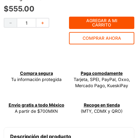
$
555
.
00
9
.
ke500
10
.
-cut
AGREGAR A MI
－
＋
CARRITO
COMPRAR AHORA
Compra segura
Paga comodamente
Tu información protegida
Tarjeta, SPEI, PayPal, Oxxo,
Mercado Pago, KueskiPay
Envío gratis a todo México
Recoge en tienda
A partir de $700MXN
(MTY, CDMX y QRO)
Descripción del producto