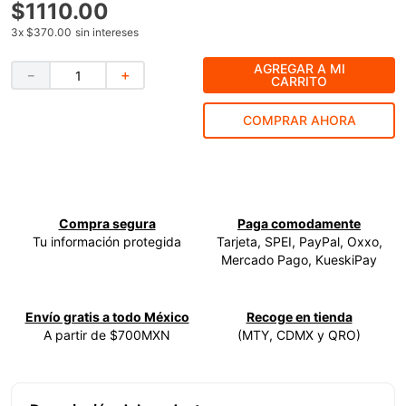
$
1110
.
00
9
.
ke500
3
x
$370.00
sin intereses
10
.
-cut
AGREGAR A MI
－
＋
CARRITO
COMPRAR AHORA
Compra segura
Paga comodamente
Tu información protegida
Tarjeta, SPEI, PayPal, Oxxo,
Mercado Pago, KueskiPay
Envío gratis a todo México
Recoge en tienda
A partir de $700MXN
(MTY, CDMX y QRO)