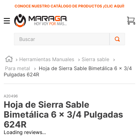
CONOCE NUESTRO CATÁLOGO DE PRODUCTOS ¡CLIC AQUÍ!
Buscar
TÉRMINOS MÁS BUSCADOS
Herramientas Manuales
Sierra sable
1
.
inversora
Para metal
Hoja de Sierra Sable Bimetálica 6 x 3/4
2
.
carbones
Pulgadas 624R
3
.
sierra cinta
4
.
sierra sable
A20496
Hoja de Sierra Sable
5
.
interruptor
Bimetálica 6 x 3/4 Pulgadas
6
.
lenox
624R
7
.
esmeriladora
Loading reviews...
8
.
clavos