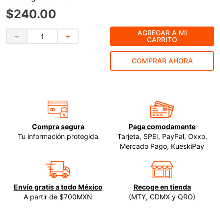
$
240
.
00
9
.
ke500
10
.
-cut
AGREGAR A MI
－
＋
CARRITO
COMPRAR AHORA
Compra segura
Paga comodamente
Tu información protegida
Tarjeta, SPEI, PayPal, Oxxo,
Mercado Pago, KueskiPay
Envío gratis a todo México
Recoge en tienda
A partir de $700MXN
(MTY, CDMX y QRO)