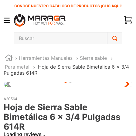
CONOCE NUESTRO CATÁLOGO DE PRODUCTOS ¡CLIC AQUÍ!
Buscar
TÉRMINOS MÁS BUSCADOS
Herramientas Manuales
Sierra sable
1
.
carbones
Para metal
Hoja de Sierra Sable Bimetálica 6 x 3/4
2
.
inversora
Pulgadas 614R
3
.
interruptor
4
.
sierra sable
A20564
5
.
sierra cinta
Hoja de Sierra Sable
6
.
lenox
Bimetálica 6 x 3/4 Pulgadas
7
.
clavos
614R
Loading reviews...
8
.
esmeriladora