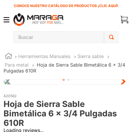
CONOCE NUESTRO CATÁLOGO DE PRODUCTOS ¡CLIC AQUÍ!
Buscar
TÉRMINOS MÁS BUSCADOS
Herramientas Manuales
Sierra sable
1
.
carbones
Para metal
Hoja de Sierra Sable Bimetálica 6 x 3/4
2
.
inversora
Pulgadas 610R
3
.
interruptor
4
.
sierra sable
A20562
5
.
sierra cinta
Hoja de Sierra Sable
6
.
lenox
Bimetálica 6 x 3/4 Pulgadas
7
.
clavos
610R
Loading reviews...
8
.
esmeriladora