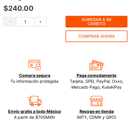
$
240
.
00
9
.
ke500
10
.
-cut
AGREGAR A MI
－
＋
CARRITO
COMPRAR AHORA
Compra segura
Paga comodamente
Tu información protegida
Tarjeta, SPEI, PayPal, Oxxo,
Mercado Pago, KueskiPay
Envío gratis a todo México
Recoge en tienda
A partir de $700MXN
(MTY, CDMX y QRO)