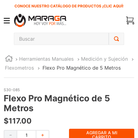
CONOCE NUESTRO CATÁLOGO DE PRODUCTOS ¡CLIC AQUÍ!
Buscar
TÉRMINOS MÁS BUSCADOS
Herramientas Manuales
Medición y Sujeción
1
.
carbones
Flexometros
Flexo Pro Magnético de 5 Metros
2
.
inversora
3
.
interruptor
S30-085
4
.
esmeriladora
Flexo Pro Magnético de 5
5
.
sierra cinta
Metros
6
.
sierra sable
$
117
.
00
7
.
clavos
AGREGAR A MI
－
＋
8
.
lenox
CARRITO