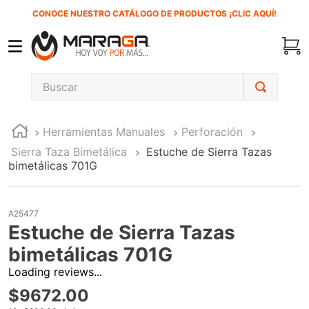
CONOCE NUESTRO CATÁLOGO DE PRODUCTOS ¡CLIC AQUÍ!
Buscar
TÉRMINOS MÁS BUSCADOS
Herramientas Manuales
Perforación
1
.
carbones
Sierra Taza Bimetálica
Estuche de Sierra Tazas
2
.
inversora
bimetálicas 701G
3
.
interruptor
4
.
esmeriladora
A25477
Estuche de Sierra Tazas
5
.
sierra cinta
bimetálicas 701G
6
.
sierra sable
Loading reviews...
7
.
clavos
$
9672
.
00
8
.
ecoklean