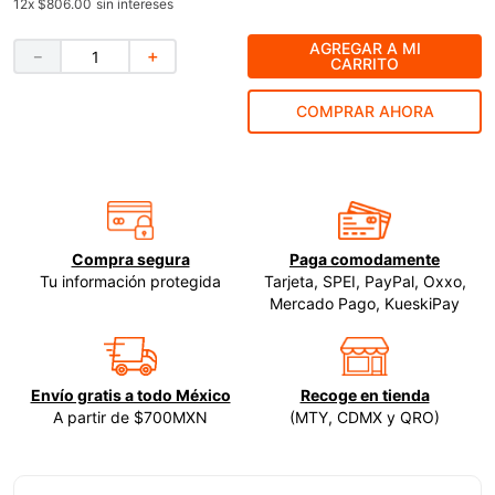
12
x
$806.00
sin intereses
9
.
ke500
AGREGAR A MI
－
＋
CARRITO
10
.
lenox
COMPRAR AHORA
Compra segura
Paga comodamente
Tu información protegida
Tarjeta, SPEI, PayPal, Oxxo,
Mercado Pago, KueskiPay
Envío gratis a todo México
Recoge en tienda
A partir de $700MXN
(MTY, CDMX y QRO)