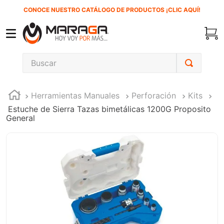
CONOCE NUESTRO CATÁLOGO DE PRODUCTOS ¡CLIC AQUÍ!
Buscar
TÉRMINOS MÁS BUSCADOS
Herramientas Manuales
Perforación
Kits
1
.
carbones
Estuche de Sierra Tazas bimetálicas 1200G Proposito
2
.
inversora
General
3
.
interruptor
4
.
sierra cinta
5
.
lenox
6
.
esmeriladora
7
.
sierra sable
8
.
ke500