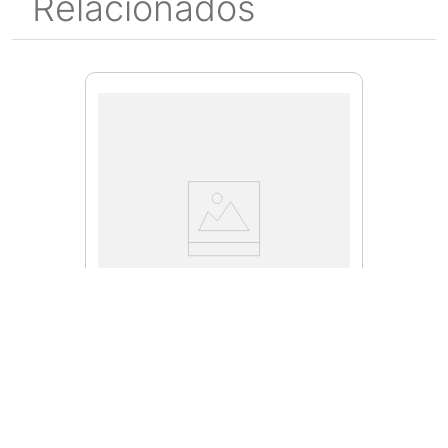
Relacionados
A30878
Juego de Sierra Tazas de
Caburo para Electricista
500CHC con 10 piezas