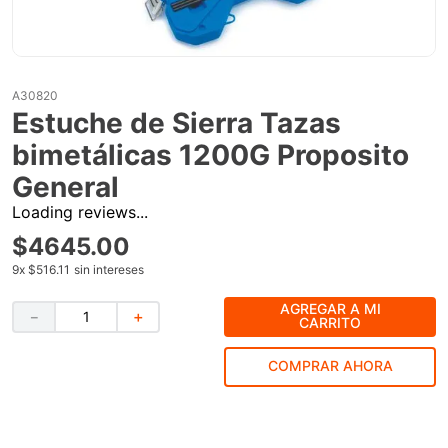
9
.
clavos
10
.
-cut
A30820
Estuche de Sierra Tazas
bimetálicas 1200G Proposito
General
Loading reviews...
$
4645
.
00
9
x
$516.11
sin intereses
AGREGAR A MI
－
＋
CARRITO
COMPRAR AHORA