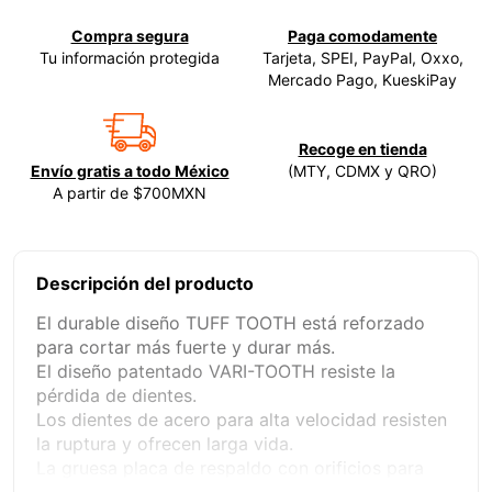
Compra segura
Paga comodamente
Tu información protegida
Tarjeta, SPEI, PayPal, Oxxo,
Mercado Pago, KueskiPay
Recoge en tienda
Envío gratis a todo México
(MTY, CDMX y QRO)
A partir de $700MXN
Descripción del producto
El durable diseño TUFF TOOTH está reforzado
para cortar más fuerte y durar más.
El diseño patentado VARI-TOOTH resiste la
pérdida de dientes.
Los dientes de acero para alta velocidad resisten
la ruptura y ofrecen larga vida.
La gruesa placa de respaldo con orificios para
pernos de arrastre resiste los daños debido a