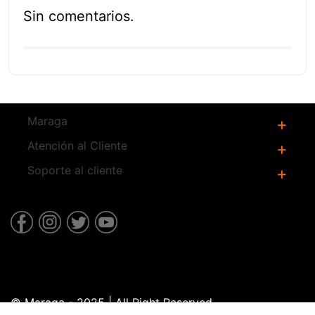
Sin comentarios.
Productos
Relacionados
384B
Atornillador Eléctrico 384 B
Stayer
$
999
.
00