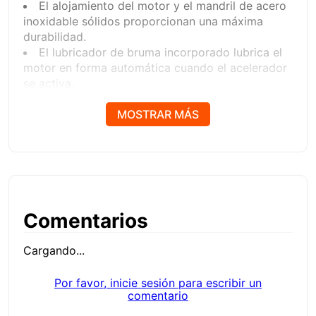
El alojamiento del motor y el mandril de acero
inoxidable sólidos proporcionan una máxima
durabilidad.
El lubricador de bruma incorporado lubrica el
motor en forma automática cuando el acelerador
se activa.
Los cojinetes de bola de alta resistencia y
doble fila garantizan una vida útil prolongada y un
MOSTRAR MÁS
funcionamiento ininterrumpido.
El cabezal en ángulo de bajo perfil optimiza
las aplicaciones en espacios reducidos.
El protector de acero integral proporciona
resistencia adicional para una mayor protección
del operador.
Comentarios
La palanca de aceleración de bloqueo
automático evita el funcionamiento accidental.
Cargando...
Controlador de motor de acero inoxidable con
la única garantía de por vida de la industria.
Por favor, inicie sesión para escribir un
El potente motor de 1 ½ hp brinda un
comentario
rendimiento de alta eficacia.