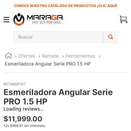
CONOCE NUESTRO CATÁLOGO DE PRODUCTOS ¡CLIC AQUÍ!
Buscar
TÉRMINOS MÁS BUSCADOS
Ofertas
Remate
Herramientas
1
.
inversora
Esmeriladora Angular Serie PRO 1.5 HP
2
.
carbones
3
.
sierra cinta
IR77A60P107
4
.
sierra sable
Esmeriladora Angular Serie
5
.
interruptor
PRO 1.5 HP
Loading reviews...
6
.
lenox
$
11
,
999
.
00
7
.
esmeriladora
12
x
$999.91
sin intereses
8
.
clavos