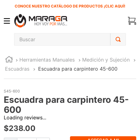
CONOCE NUESTRO CATÁLOGO DE PRODUCTOS ¡CLIC AQUÍ!
Buscar
TÉRMINOS MÁS BUSCADOS
Herramientas Manuales
Medición y Sujeción
1
.
inversora
Escuadras
Escuadra para carpintero 45-600
2
.
carbones
3
.
sierra cinta
S45-600
4
.
sierra sable
Escuadra para carpintero 45-
5
.
interruptor
600
6
.
lenox
Loading reviews...
$
238
.
00
7
.
esmeriladora
8
.
clavos