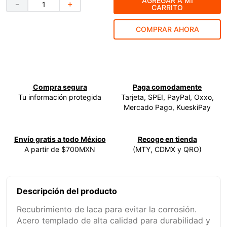
AGREGAR A MI
－
＋
CARRITO
9
.
ke500
COMPRAR AHORA
10
.
-cut
Compra segura
Paga comodamente
Tu información protegida
Tarjeta, SPEI, PayPal, Oxxo,
Mercado Pago, KueskiPay
Envío gratis a todo México
Recoge en tienda
A partir de $700MXN
(MTY, CDMX y QRO)
Descripción del producto
Recubrimiento de laca para evitar la corrosión.
Acero templado de alta calidad para durabilidad y