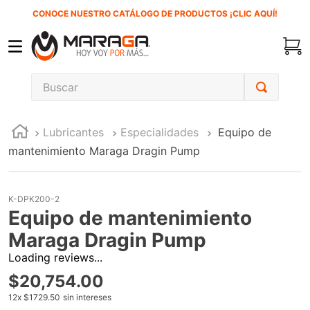
CONOCE NUESTRO CATÁLOGO DE PRODUCTOS ¡CLIC AQUÍ!
Buscar
TÉRMINOS MÁS BUSCADOS
Lubricantes
Especialidades
Equipo de
1
.
carbones
mantenimiento Maraga Dragin Pump
2
.
inversora
3
.
interruptor
K-DPK200-2
4
.
esmeriladora
Equipo de mantenimiento
5
.
sierra cinta
Maraga Dragin Pump
Loading reviews...
6
.
sierra sable
$
20
,
754
.
00
7
.
clavos
12
x
$1729.50
sin intereses
8
.
ecoklean