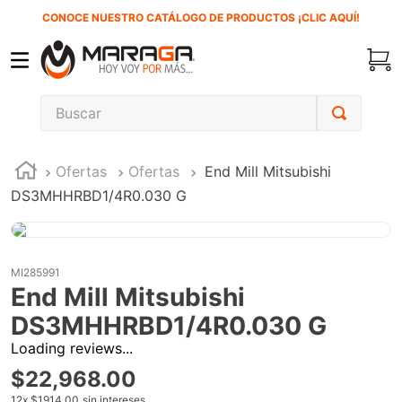
CONOCE NUESTRO CATÁLOGO DE PRODUCTOS ¡CLIC AQUÍ!
Buscar
TÉRMINOS MÁS BUSCADOS
Ofertas
Ofertas
End Mill Mitsubishi
1
.
inversora
DS3MHHRBD1/4R0.030 G
2
.
carbones
3
.
sierra cinta
4
.
sierra sable
MI285991
End Mill Mitsubishi
5
.
interruptor
DS3MHHRBD1/4R0.030 G
6
.
lenox
Loading reviews...
7
.
esmeriladora
$
22
,
968
.
00
8
.
clavos
12
x
$1914.00
sin intereses