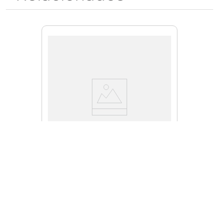
YS110AZM030
Juego de sierras HM universal
de 180 x 23 x 30
$
10
,
212
.
00