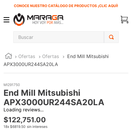
CONOCE NUESTRO CATÁLOGO DE PRODUCTOS ¡CLIC AQUÍ!
Buscar
TÉRMINOS MÁS BUSCADOS
Ofertas
Ofertas
End Mill Mitsubishi
1
.
carbones
APX3000UR244SA20LA
2
.
inversora
3
.
interruptor
MI291750
4
.
esmeriladora
End Mill Mitsubishi
5
.
sierra cinta
APX3000UR244SA20LA
Loading reviews...
6
.
sierra sable
$
122
,
751
.
00
7
.
clavos
18
x
$6819.50
sin intereses
8
.
lenox