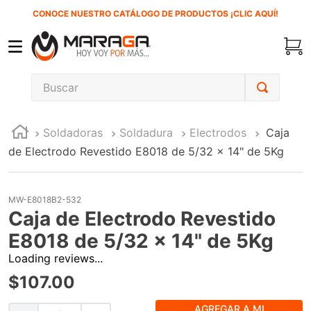
CONOCE NUESTRO CATÁLOGO DE PRODUCTOS ¡CLIC AQUÍ!
Buscar
TÉRMINOS MÁS BUSCADOS
Soldadoras
Soldadura
Electrodos
Caja
1
.
carbones
de Electrodo Revestido E8018 de 5/32 x 14" de 5Kg
2
.
inversora
3
.
interruptor
MW-E8018B2-532
4
.
sierra cinta
Caja de Electrodo Revestido
5
.
lenox
E8018 de 5/32 x 14" de 5Kg
Loading reviews...
6
.
esmeriladora
$
107
.
00
7
.
sierra sable
8
.
ke500
AGREGAR A MI