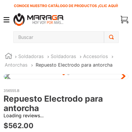
CONOCE NUESTRO CATÁLOGO DE PRODUCTOS ¡CLIC AQUÍ!
Buscar
TÉRMINOS MÁS BUSCADOS
Soldadoras
Soldadoras
Accesorios
1
.
carbones
Antorchas
Repuesto Electrodo para antorcha
2
.
inversora
3
.
interruptor
4
.
sierra sable
356555.B
Repuesto Electrodo para
5
.
sierra cinta
antorcha
6
.
lenox
Loading reviews...
7
.
clavos
$
562
.
00
8
.
esmeriladora