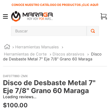
CONOCE NUESTRO CATÁLOGO DE PRODUCTOS ¡CLIC AQUÍ!
Buscar
TÉRMINOS MÁS BUSCADOS
Herramientas Manuales
1
.
carbones
Herramientas de Corte
Discos abrasivos
Disco
2
.
inversora
de Desbaste Metal 7" Eje 7/8" Grano 60 Maraga
3
.
interruptor
4
.
sierra cinta
DAF077860-ZMX
Disco de Desbaste Metal 7"
5
.
sierra sable
Eje 7/8" Grano 60 Maraga
6
.
esmeriladora
Loading reviews...
7
.
lenox
$
100
.
00
8
.
clavos