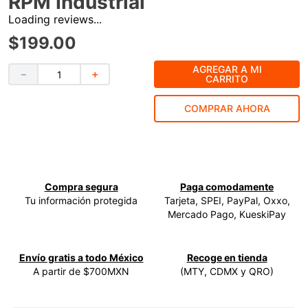
RPM Industrial
Loading reviews...
9
.
ke500
$
199
.
00
10
.
-cut
AGREGAR A MI
－
＋
CARRITO
COMPRAR AHORA
Compra segura
Paga comodamente
Tu información protegida
Tarjeta, SPEI, PayPal, Oxxo,
Mercado Pago, KueskiPay
Envío gratis a todo México
Recoge en tienda
A partir de $700MXN
(MTY, CDMX y QRO)