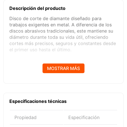
Descripción del producto
Disco de corte de diamante diseñado para
trabajos exigentes en metal. A diferencia de los
discos abrasivos tradicionales, este mantiene su
diámetro durante toda su vida útil, ofreciendo
cortes más precisos, seguros y constantes desde
el primer uso hasta el último.
¿Por qué elegir este producto?
MOSTRAR MÁS
Porque maximiza tu productividad y reduce
costos a largo plazo. Su tecnología de diamante
permite trabajar más rápido, con mayor precisión
y con menos desgaste del producto.
Especificaciones técnicas
Beneficios Clave
• Hasta +1500 cortes
Propiedad
Especificación
• No se reduce el diámetro