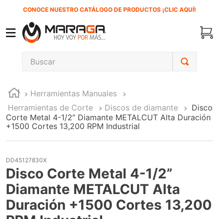
CONOCE NUESTRO CATÁLOGO DE PRODUCTOS ¡CLIC AQUÍ!
Buscar
TÉRMINOS MÁS BUSCADOS
Herramientas Manuales
1
.
carbones
Herramientas de Corte
Discos de diamante
Disco
2
.
inversora
Corte Metal 4-1/2” Diamante METALCUT Alta Duración
+1500 Cortes 13,200 RPM Industrial
3
.
interruptor
4
.
sierra sable
DD45127830X
5
.
sierra cinta
Disco Corte Metal 4-1/2”
6
.
lenox
Diamante METALCUT Alta
7
.
clavos
Duración +1500 Cortes 13,200
8
.
esmeriladora