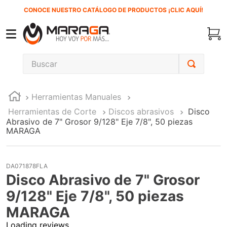
CONOCE NUESTRO CATÁLOGO DE PRODUCTOS ¡CLIC AQUÍ!
Buscar
TÉRMINOS MÁS BUSCADOS
Herramientas Manuales
1
.
carbones
Herramientas de Corte
Discos abrasivos
Disco
2
.
inversora
Abrasivo de 7" Grosor 9/128" Eje 7/8", 50 piezas
MARAGA
3
.
interruptor
4
.
sierra sable
DA071878FLA
5
.
ke500
Disco Abrasivo de 7" Grosor
6
.
ecoklean
9/128" Eje 7/8", 50 piezas
7
.
sierra cinta
MARAGA
8
.
lenox
Loading reviews...