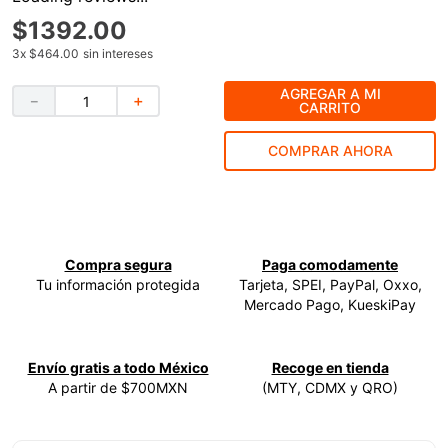
$
1392
.
00
9
.
esmeriladora
3
x
$464.00
sin intereses
10
.
-cut
AGREGAR A MI
－
＋
CARRITO
COMPRAR AHORA
Compra segura
Paga comodamente
Tu información protegida
Tarjeta, SPEI, PayPal, Oxxo,
Mercado Pago, KueskiPay
Envío gratis a todo México
Recoge en tienda
A partir de $700MXN
(MTY, CDMX y QRO)