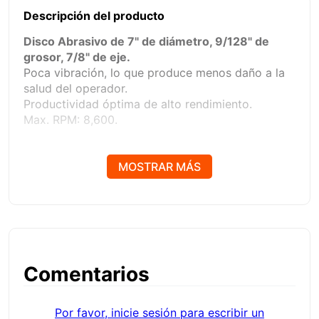
Descripción del producto
Disco Abrasivo de 7" de diámetro, 9/128" de
grosor, 7/8" de eje.
Poca vibración, lo que produce menos daño a la
salud del operador.
Productividad óptima de alto rendimiento.
Max. RPM: 8,600.
El disco de corte
DA071878FLA
está diseñado
para cortes de alto desempeño en acero, metales
MOSTRAR MÁS
y materiales compuestos de metal.
Su espesor de
1.8 mm
permite un balance ideal
entre durabilidad y calidad de corte, ofreciendo
cortes rápidos y confiables con mínima
deformación.
Comentarios
Por favor, inicie sesión para escribir un