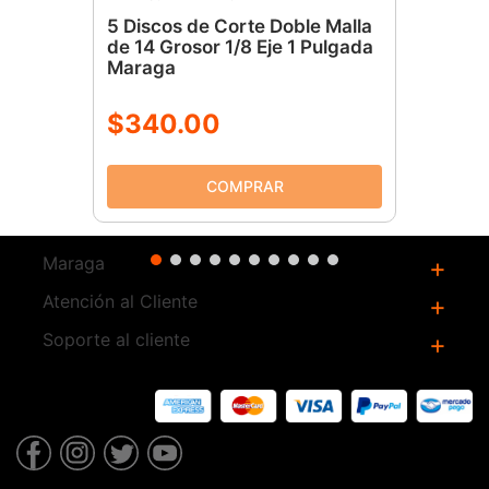
5 Discos de Corte Doble Malla
de 14 Grosor 1/8 Eje 1 Pulgada
Maraga
$
340
.
00
Maraga
+
Atención al Cliente
¿Quienes Somos?
+
Oportunidades de empleo
Soporte al cliente
Sucursales
+
Distribuidores
Contáctanos
Facturación
Información Legal y Privacidad
Llamanos al 5544419609
Términos y condiciones
Catálogo
Preguntas frecuentes
Garantias
Centros de Servicio