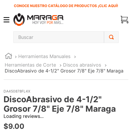
CONOCE NUESTRO CATÁLOGO DE PRODUCTOS ¡CLIC AQUÍ!
Buscar
TÉRMINOS MÁS BUSCADOS
Herramientas Manuales
1
.
carbones
Herramientas de Corte
Discos abrasivos
2
.
inversora
DiscoAbrasivo de 4-1/2" Grosor 7/8" Eje 7/8" Maraga
3
.
interruptor
4
.
esmeriladora
DA450878FL4X
DiscoAbrasivo de 4-1/2"
5
.
sierra cinta
Grosor 7/8" Eje 7/8" Maraga
6
.
sierra sable
Loading reviews...
7
.
clavos
$
9
.
00
8
.
ecoklean