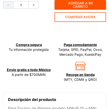
AGREGAR A MI
－
＋
CARRITO
9
.
ke500
10
.
-cut
COMPRAR AHORA
Compra segura
Paga comodamente
Tu información protegida
Tarjeta, SPEI, PayPal, Oxxo,
Mercado Pago, KueskiPay
Envío gratis a todo México
A partir de $700MXN
Recoge en tienda
(MTY, CDMX y QRO)
Descripción del producto
Para Equipo de Plasma modelo MW-PL10 y MW-