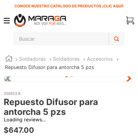
CONOCE NUESTRO CATÁLOGO DE PRODUCTOS ¡CLIC AQUÍ!
Buscar
TÉRMINOS MÁS BUSCADOS
Soldadoras
Soldadoras
Accesorios
1
.
inversora
Repuesto Difusor para antorcha 5 pzs
2
.
carbones
3
.
sierra cinta
4
.
sierra sable
356553.B
Repuesto Difusor para
5
.
interruptor
antorcha 5 pzs
6
.
lenox
Loading reviews...
7
.
esmeriladora
$
647
.
00
8
.
clavos