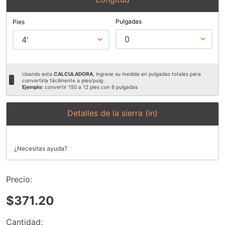
9
.
ecoklean
Pulgadas
Pies
10
.
ke500
0
4'
Usando esta
CALCULADORA
, ingrese su medida en pulgadas totales para
convertirla fácilmente a pies/pulg.
Ejemplo:
convertir 150 a 12 pies con 6 pulgadas
Detalles de la sierra (in)
Ancho x Espesor
Dientes por pulgada
1/2 x .035
4
¿Necesitas ayuda?
Precio: