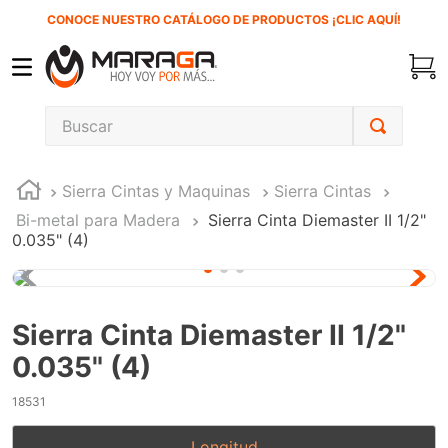
CONOCE NUESTRO CATÁLOGO DE PRODUCTOS ¡CLIC AQUÍ!
Buscar
TÉRMINOS MÁS BUSCADOS
Sierra Cintas y Maquinas
Sierra Cintas
1
.
carbones
Bi-metal para Madera
Sierra Cinta Diemaster II 1/2"
2
.
inversora
0.035" (4)
3
.
interruptor
4
.
sierra cinta
Sierra Cinta Diemaster II 1/2"
5
.
sierra sable
0.035" (4)
6
.
esmeriladora
18531
7
.
lenox
8
.
clavos
Longitud