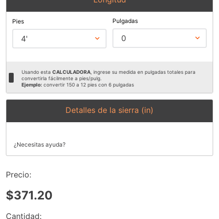
9
.
ke500
Pulgadas
Pies
10
.
-cut
0
4'
Usando esta
CALCULADORA
, ingrese su medida en pulgadas totales para
convertirla fácilmente a pies/pulg.
Ejemplo:
convertir 150 a 12 pies con 6 pulgadas
Detalles de la sierra (in)
¿Necesitas ayuda?
Precio:
$371.20
Cantidad: