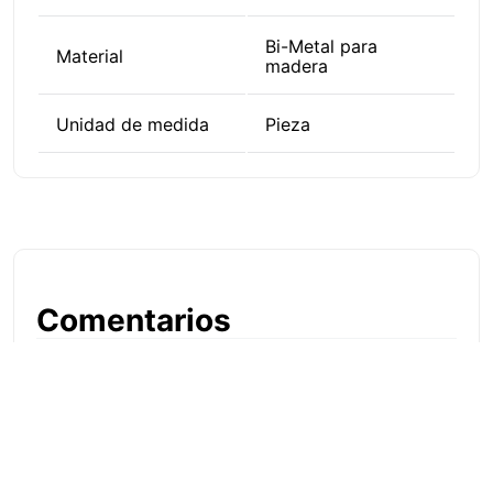
Bi-Metal para
Material
madera
Unidad de medida
Pieza
Comentarios
Cargando...
Por favor, inicie sesión para escribir un
comentario
Cargando comentarios...