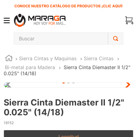
CONOCE NUESTRO CATÁLOGO DE PRODUCTOS ¡CLIC AQUÍ!
Buscar
TÉRMINOS MÁS BUSCADOS
Sierra Cintas y Maquinas
Sierra Cintas
1
.
inversora
Bi-metal para Madera
Sierra Cinta Diemaster II 1/2"
2
.
carbones
0.025" (14/18)
3
.
sierra cinta
4
.
sierra sable
Sierra Cinta Diemaster II 1/2"
5
.
interruptor
0.025" (14/18)
6
.
esmeriladora
19152
7
.
clavos
8
.
lenox
Longitud