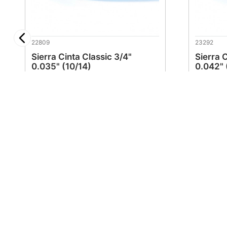
22809
23292
Sierra Cinta Classic 3/4"
Sierra 
0.035" (10/14)
0.042"
$
380
.
48
$
38
Maraga
Atención 
¿Quienes Somos?
Sucursales