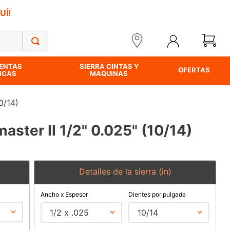
UÍ!
ENTAS
SIERRA CINTAS Y
OFERTAS
ICAS
MAQUINAS
0/14)
master II 1/2" 0.025" (10/14)
Detalles de la sierra (in)
Ancho x Espesor
Dientes por pulgada
1/2 x .025
10/14