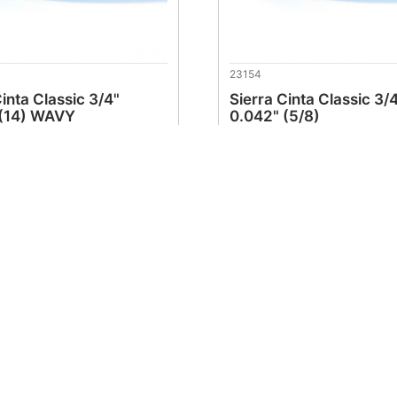
23154
Cinta Classic 3/4"
Sierra Cinta Classic 3/
 (14) WAVY
0.042" (5/8)
0
.
48
$
380
.
48
al cliente
Soporte al cliente
Facturación