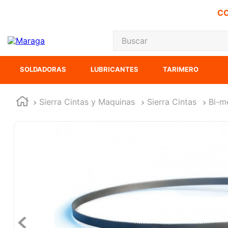
CO
Buscar
TÉRMINOS MÁS
SOLDADORAS
LUBRICANTES
TARIMERO
1
.
carbones
2
.
inversora
Sierra Cintas y Maquinas
Sierra Cintas
Bi-m
3
.
interruptor
4
.
esmeriladora
5
.
sierra cinta
6
.
sierra sable
7
.
clavos
8
.
ecoklean
9
.
ke500