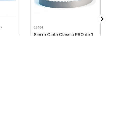
22464
4"
Sierra Cinta Classic PRO de 1
1/4" 0.042" (2/3)
$
459
.
36
Síguenos