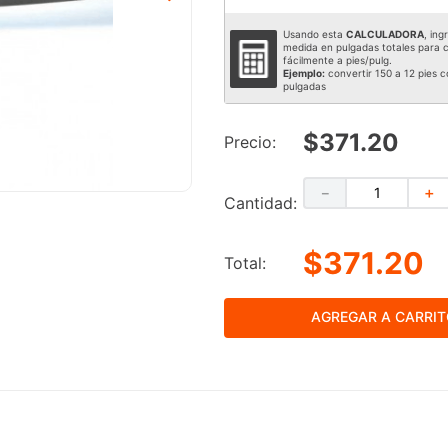
Usando esta
CALCULADORA
, ing
medida en pulgadas totales para c
fácilmente a pies/pulg.
Ejemplo:
convertir 150 a 12 pies c
pulgadas
$371.20
Precio:
－
＋
Cantidad:
$371.20
Total:
AGREGAR A CARRI