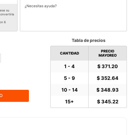
¿Necesitas ayuda?
rese su
onvertirla
on 6
Tabla de precios
PRECIO
CANTIDAD
MAYOREO
1 - 4
$ 371.20
5 - 9
$ 352.64
10 - 14
$ 348.93
TO
15+
$ 345.22