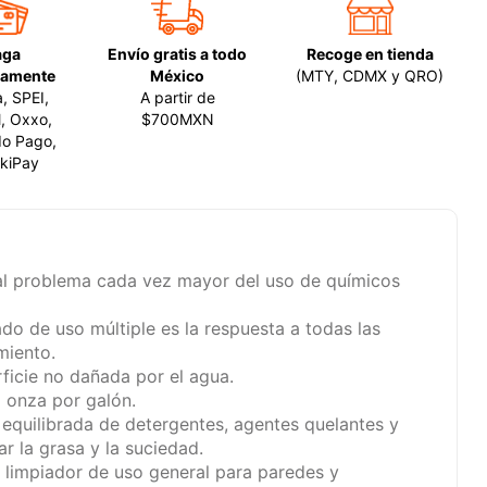
aga
Envío gratis a todo
Recoge en tienda
amente
México
(MTY, CDMX y QRO)
a, SPEI,
A partir de
, Oxxo,
$700MXN
o Pago,
kiPay
 al problema cada vez mayor del uso de químicos
do de uso múltiple es la respuesta a todas las
miento.
ficie no dañada por el agua.
1 onza por galón.
equilibrada de detergentes, agentes quelantes y
r la grasa y la suciedad.
limpiador de uso general para paredes y