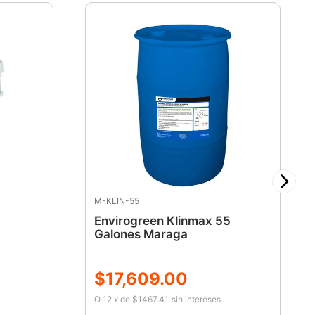
M-KLIN-55
Envirogreen Klinmax 55
Galones Maraga
$
17
,
609
.
00
O
12
x
de
$1467.41
sin intereses