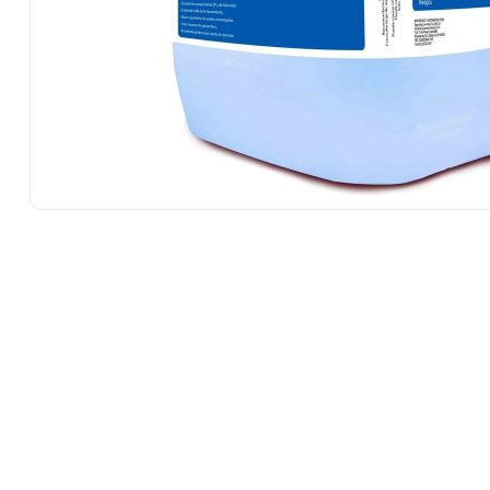
10
.
-cut