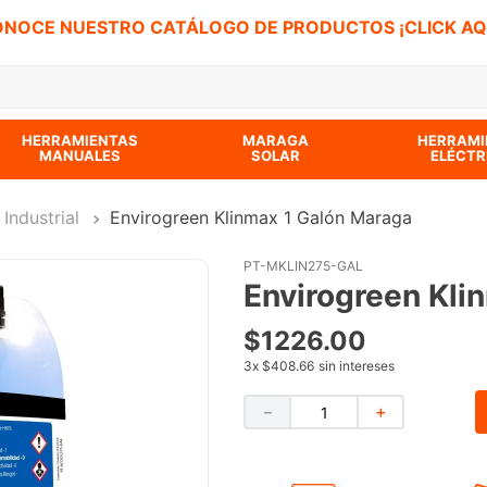
NOCE NUESTRO CATÁLOGO DE PRODUCTOS ¡CLICK AQ
 BUSCADOS
HERRAMIENTAS
MARAGA
HERRAMI
MANUALES
SOLAR
ELÉCTR
Industrial
Envirogreen Klinmax 1 Galón Maraga
PT-MKLIN275-GAL
Envirogreen Kli
$
1226
.
00
3
x
$408.66
sin intereses
－
＋