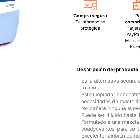
Compra segura
P
Tu información
comod
protegida
Tarjet
PayPal
Mercad
Kues
Descripción del producto
Es la alternativa segura
tóxicos.
Este limpiador concentra
necesidades de manteni
No dañará ninguna super
Puede ser diluido hasta 
Formulado a una mezcla 
coadyuvantes, para corta
Excelente también como 