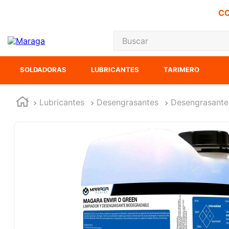
CO
Buscar
TÉRMINOS MÁS
SOLDADORAS
LUBRICANTES
TARIMERO
1
.
carbones
2
.
inversora
Lubricantes
Desengrasantes
Desengrasante 
3
.
interruptor
4
.
sierra sable
5
.
sierra cinta
6
.
lenox
7
.
clavos
8
.
esmeriladora
9
.
ke500