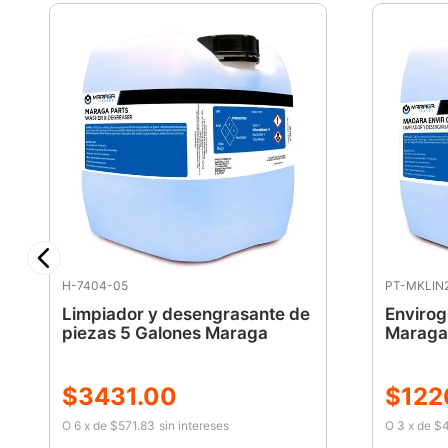
H-7404-05
PT-MKLIN
Limpiador y desengrasante de
Envirog
piezas 5 Galones Maraga
Maraga
$
3431
.
00
$
122
O
6
x
de
$571.83
sin intereses
O
3
x
de
$4