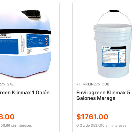
275-GAL
PT-MKLIN275-CUB
reen Klinmax 1 Galón
Envirogreen Klinmax 5
Galones Maraga
6
.
00
$
1761
.
00
08.66
sin intereses
O
3
x
de
$587.00
sin intereses