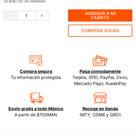
3
x
$587.00
sin intereses
9
.
-cut
AGREGAR A MI
－
＋
CARRITO
10
.
esmeriladora
COMPRAR AHORA
Compra segura
Paga comodamente
Tu información protegida
Tarjeta, SPEI, PayPal, Oxxo,
Mercado Pago, KueskiPay
Envío gratis a todo México
Recoge en tienda
A partir de $700MXN
(MTY, CDMX y QRO)