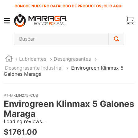
CONOCE NUESTRO CATÁLOGO DE PRODUCTOS ¡CLIC AQUÍ!
Buscar
TÉRMINOS MÁS BUSCADOS
Lubricantes
Desengrasantes
1
.
carbones
Desengrasante Industrial
Envirogreen Klinmax 5
2
.
inversora
Galones Maraga
3
.
interruptor
4
.
sierra sable
PT-MKLIN275-CUB
Envirogreen Klinmax 5 Galones
5
.
ecoklean
Maraga
6
.
ke500
Loading reviews...
7
.
sierra cinta
$
1761
.
00
8
.
lenox