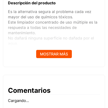
Descripción del producto
Es la alternativa segura al problema cada vez
mayor del uso de químicos tóxicos.
Este limpiador concentrado de uso múltiple es la
respuesta a todas las necesidades de
mantenimiento.
No dañará ninguna superficie no dañada por el
agua.
Puede ser diluido hasta 1 onza por galón.
Formulado a una mezcla equilibrada de
MOSTRAR MÁS
detergentes, agentes quelantes y coadyuvantes,
para cortar la grasa y la suciedad.
Excelente también como limpiador de uso general
para paredes y ventanas.
Comentarios
Cargando...