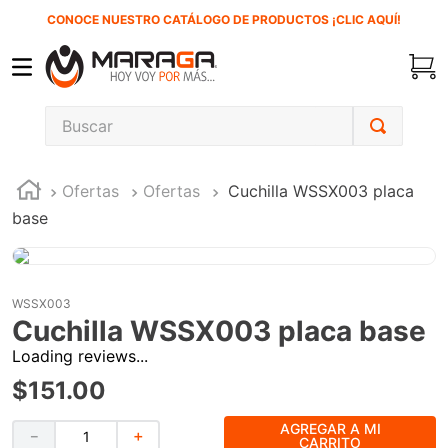
CONOCE NUESTRO CATÁLOGO DE PRODUCTOS ¡CLIC AQUÍ!
Buscar
TÉRMINOS MÁS BUSCADOS
Ofertas
Ofertas
Cuchilla WSSX003 placa
1
.
carbones
base
2
.
inversora
3
.
interruptor
4
.
sierra cinta
WSSX003
Cuchilla WSSX003 placa base
5
.
sierra sable
Loading reviews...
6
.
esmeriladora
$
151
.
00
7
.
lenox
AGREGAR A MI
－
＋
8
.
clavos
CARRITO