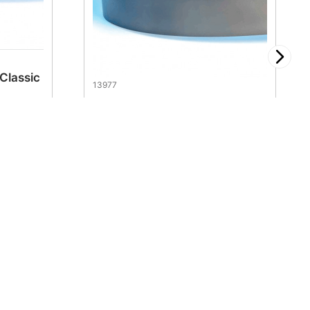
 Classic
13977
Sierra Cinta Contestor GT 1
1/2" 0.050" (3/4)
$
816
.
64
Síguenos