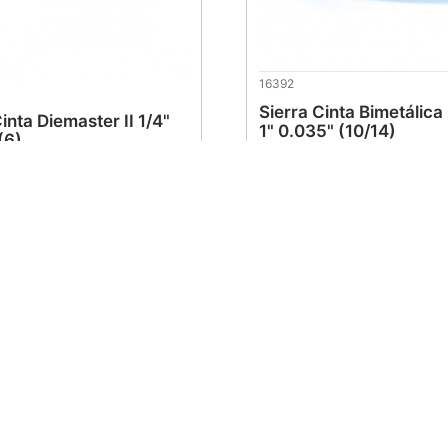
16392
Sierra Cinta Bimetálica
inta Diemaster II 1/4"
1" 0.035" (10/14)
(6)
$
394
.
40
.
20
al cliente
Soporte al cliente