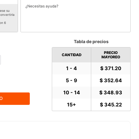
¿Necesitas ayuda?
rese su
onvertirla
on 6
Tabla de precios
PRECIO
CANTIDAD
MAYOREO
1 - 4
$ 371.20
5 - 9
$ 352.64
10 - 14
$ 348.93
TO
15+
$ 345.22