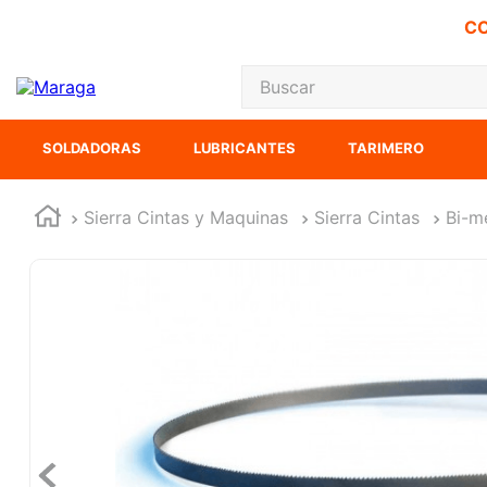
CO
Buscar
TÉRMINOS MÁS
SOLDADORAS
LUBRICANTES
TARIMERO
1
.
carbones
2
.
inversora
Sierra Cintas y Maquinas
Sierra Cintas
Bi-m
3
.
interruptor
4
.
esmeriladora
5
.
sierra cinta
6
.
sierra sable
7
.
clavos
8
.
ecoklean
9
.
ke500