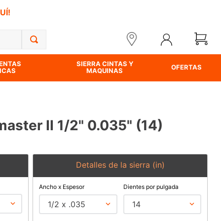
UÍ!
ENTAS
SIERRA CINTAS Y
OFERTAS
ICAS
MAQUINAS
master II 1/2" 0.035" (14)
Detalles de la sierra (in)
Ancho x Espesor
Dientes por pulgada
1/2 x .035
14