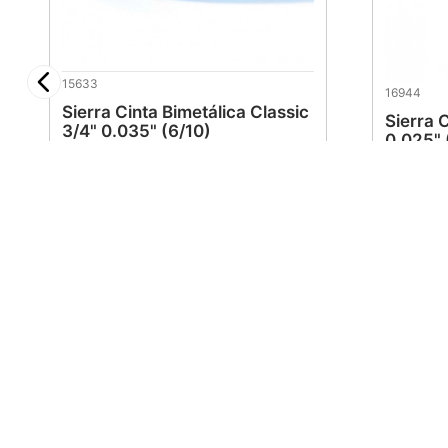
15633
16944
Sierra Cinta Bimetálica Classic
Sierra C
3/4" 0.035" (6/10)
0.025" 
$
380
.
48
$
371
Maraga
Atención 