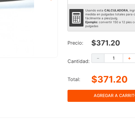
Usando esta
CALCULADORA
, ing
medida en pulgadas totales para c
fácilmente a pies/pulg.
Ejemplo:
convertir 150 a 12 pies c
pulgadas
$371.20
Precio:
－
＋
Cantidad:
$371.20
Total:
AGREGAR A CARRI