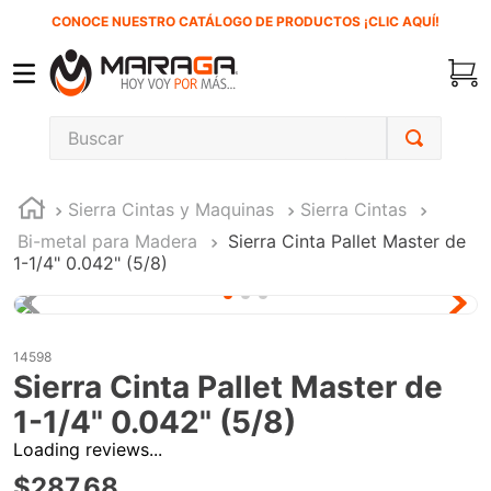
CONOCE NUESTRO CATÁLOGO DE PRODUCTOS ¡CLIC AQUÍ!
Buscar
TÉRMINOS MÁS BUSCADOS
Sierra Cintas y Maquinas
Sierra Cintas
1
.
carbones
Bi-metal para Madera
Sierra Cinta Pallet Master de
2
.
inversora
1-1/4" 0.042" (5/8)
3
.
interruptor
4
.
sierra cinta
14598
5
.
lenox
Sierra Cinta Pallet Master de
6
.
esmeriladora
1-1/4" 0.042" (5/8)
7
.
sierra sable
Loading reviews...
$
287
.
68
8
.
clavos