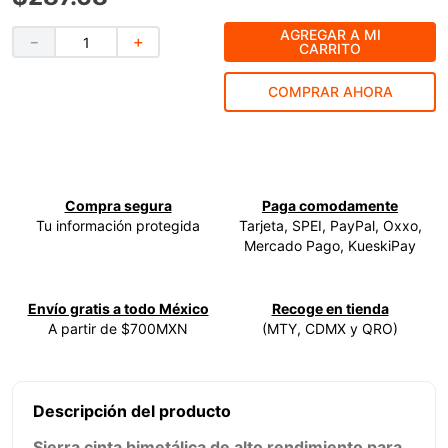
9
.
ke500
AGREGAR A MI
－
＋
CARRITO
10
.
-cut
COMPRAR AHORA
Compra segura
Paga comodamente
Tu información protegida
Tarjeta, SPEI, PayPal, Oxxo,
Mercado Pago, KueskiPay
Envío gratis a todo México
Recoge en tienda
A partir de $700MXN
(MTY, CDMX y QRO)
Descripción del producto
Sierra cinta bimetálica de alto rendimiento para