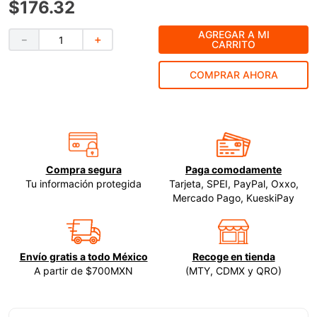
$
176
.
32
9
.
ke500
AGREGAR A MI
－
＋
CARRITO
10
.
-cut
COMPRAR AHORA
Compra segura
Paga comodamente
Tu información protegida
Tarjeta, SPEI, PayPal, Oxxo,
Mercado Pago, KueskiPay
Envío gratis a todo México
Recoge en tienda
A partir de $700MXN
(MTY, CDMX y QRO)