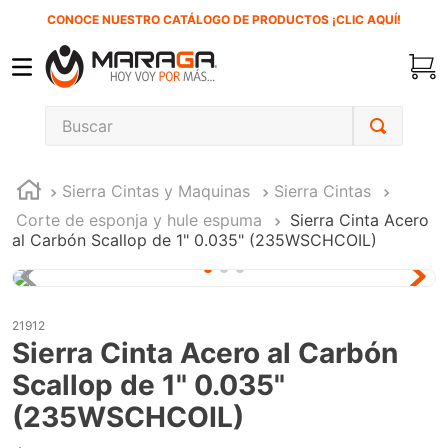
CONOCE NUESTRO CATÁLOGO DE PRODUCTOS ¡CLIC AQUÍ!
Buscar
TÉRMINOS MÁS BUSCADOS
Sierra Cintas y Maquinas
Sierra Cintas
1
.
carbones
Corte de esponja y hule espuma
Sierra Cinta Acero
2
.
inversora
al Carbón Scallop de 1" 0.035" (235WSCHCOIL)
3
.
interruptor
4
.
sierra sable
21912
5
.
sierra cinta
Sierra Cinta Acero al Carbón
6
.
lenox
Scallop de 1" 0.035"
7
.
clavos
(235WSCHCOIL)
8
.
esmeriladora