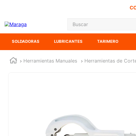
CO
Buscar
TÉRMINOS MÁS
SOLDADORAS
LUBRICANTES
TARIMERO
1
.
carbones
2
.
inversora
Herramientas Manuales
Herramientas de Cort
3
.
interruptor
4
.
sierra sable
5
.
ecoklean
6
.
ke500
7
.
sierra cinta
8
.
lenox
9
.
-cut