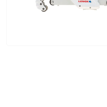
10
.
esmeriladora