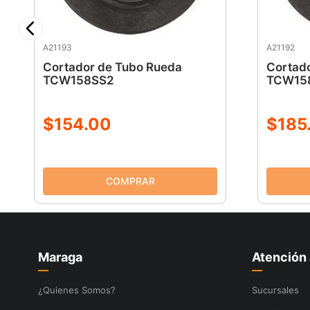
A21193
A21192
Cortador de Tubo Rueda
Cortad
TCW158SS2
TCW15
$
154
.
00
$
185
Maraga
Atención 
¿Quienes Somos?
Sucursales