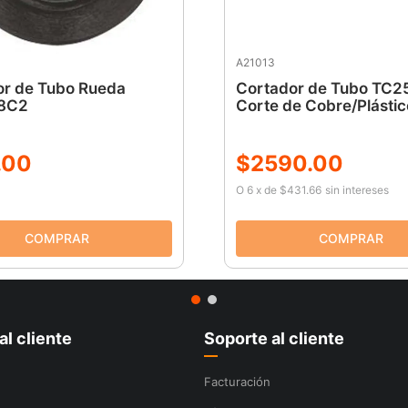
A21013
or de Tubo Rueda
Cortador de Tubo TC2
8C2
Corte de Cobre/Plástic
.
00
$
2590
.
00
O
6
x
de
$431.66
sin intereses
al cliente
Soporte al cliente
Facturación