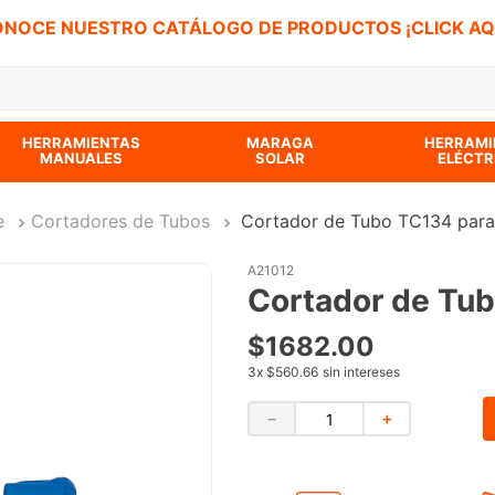
NOCE NUESTRO CATÁLOGO DE PRODUCTOS ¡CLICK AQ
 BUSCADOS
HERRAMIENTAS
MARAGA
HERRAMI
MANUALES
SOLAR
ELÉCTR
e
Cortadores de Tubos
Cortador de Tubo TC134 para
A21012
Cortador de Tub
$
1682
.
00
3
x
$560.66
sin intereses
－
＋