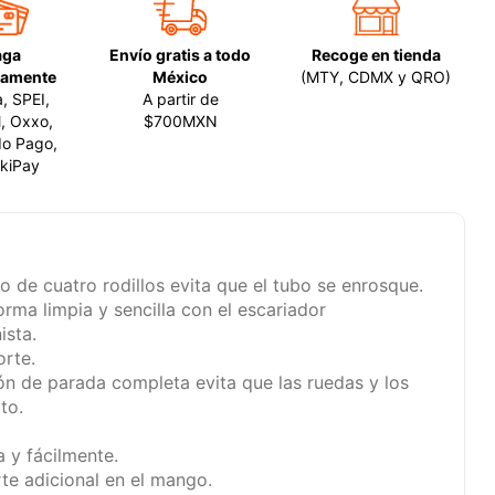
aga
Envío gratis a todo
Recoge en tienda
amente
México
(MTY, CDMX y QRO)
a, SPEI,
A partir de
, Oxxo,
$700MXN
o Pago,
kiPay
o de cuatro rodillos evita que el tubo se enrosque.
rma limpia y sencilla con el escariador
ista.
orte.
ón de parada completa evita que las ruedas y los
to.
 y fácilmente.
te adicional en el mango.