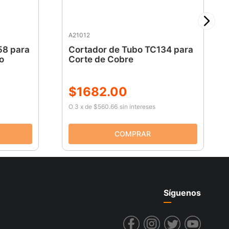
A21012
58 para
Cortador de Tubo TC134 para
o
Corte de Cobre
$
1682
.
00
O
3
x
de
$560.66
sin intereses
Síguenos