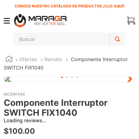
CONOCE NUESTRO CATÁLOGO DE PRODUCTOS ¡CLIC AQUÍ!
Buscar
TÉRMINOS MÁS BUSCADOS
Ofertas
Remate
Componente Interruptor
1
.
carbones
SWITCH FIX1040
2
.
inversora
3
.
interruptor
4
.
esmeriladora
MCSW1040
Componente Interruptor
5
.
sierra cinta
SWITCH FIX1040
6
.
sierra sable
Loading reviews...
7
.
clavos
$
100
.
00
8
.
ecoklean