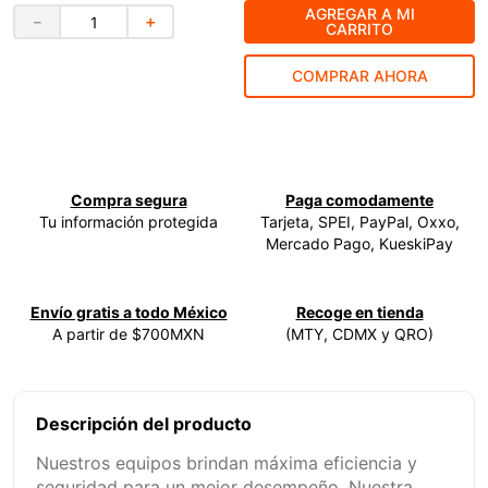
AGREGAR A MI
－
＋
CARRITO
9
.
clavos
10
.
-cut
COMPRAR AHORA
Compra segura
Paga comodamente
Tu información protegida
Tarjeta, SPEI, PayPal, Oxxo,
Mercado Pago, KueskiPay
Envío gratis a todo México
Recoge en tienda
A partir de $700MXN
(MTY, CDMX y QRO)
Descripción del producto
Nuestros equipos brindan máxima eficiencia y
seguridad para un mejor desempeño. Nuestra