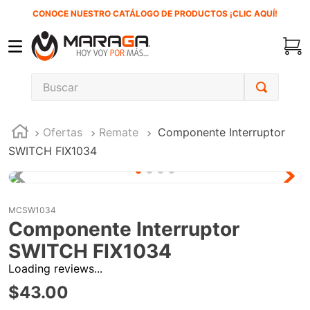
CONOCE NUESTRO CATÁLOGO DE PRODUCTOS ¡CLIC AQUÍ!
Buscar
TÉRMINOS MÁS BUSCADOS
Ofertas
Remate
Componente Interruptor
1
.
carbones
SWITCH FIX1034
2
.
inversora
3
.
interruptor
4
.
sierra cinta
MCSW1034
Componente Interruptor
5
.
lenox
SWITCH FIX1034
6
.
esmeriladora
Loading reviews...
7
.
sierra sable
$
43
.
00
8
.
ke500