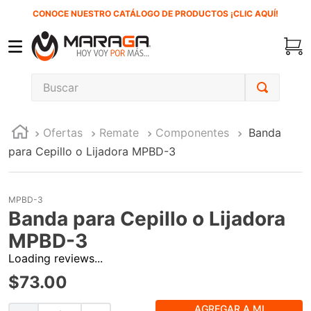
CONOCE NUESTRO CATÁLOGO DE PRODUCTOS ¡CLIC AQUÍ!
Buscar
TÉRMINOS MÁS BUSCADOS
Ofertas
Remate
Componentes
Banda
1
.
carbones
para Cepillo o Lijadora MPBD-3
2
.
inversora
3
.
interruptor
MPBD-3
4
.
sierra cinta
Banda para Cepillo o Lijadora
5
.
sierra sable
MPBD-3
Loading reviews...
6
.
esmeriladora
$
73
.
00
7
.
lenox
8
.
clavos
AGREGAR A MI