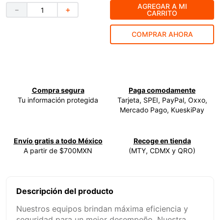
AGREGAR A MI
－
＋
CARRITO
9
.
ecoklean
10
.
ke500
COMPRAR AHORA
Compra segura
Paga comodamente
Tu información protegida
Tarjeta, SPEI, PayPal, Oxxo,
Mercado Pago, KueskiPay
Envío gratis a todo México
Recoge en tienda
A partir de $700MXN
(MTY, CDMX y QRO)
Descripción del producto
Nuestros equipos brindan máxima eficiencia y
seguridad para un mejor desempeño. Nuestra