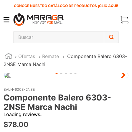
CONOCE NUESTRO CATÁLOGO DE PRODUCTOS ¡CLIC AQUÍ!
Buscar
TÉRMINOS MÁS BUSCADOS
Ofertas
Remate
Componente Balero 6303-
1
.
carbones
2NSE Marca Nachi
2
.
inversora
3
.
interruptor
4
.
esmeriladora
BALN-6303-2NSE
Componente Balero 6303-
5
.
sierra cinta
2NSE Marca Nachi
6
.
sierra sable
Loading reviews...
7
.
clavos
$
78
.
00
8
.
lenox