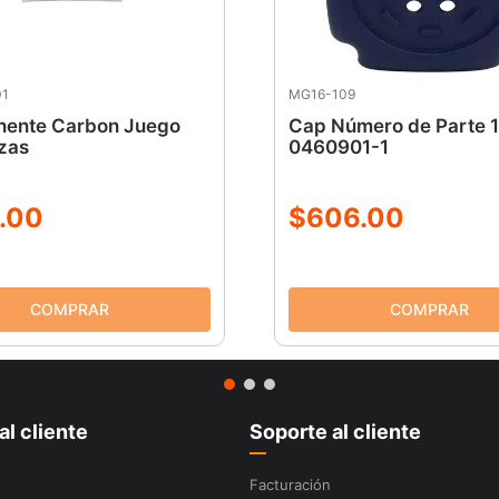
01
MG16-109
ente Carbon Juego
Cap Número de Parte 
zas
0460901-1
.
00
$
606
.
00
al cliente
Soporte al cliente
Facturación