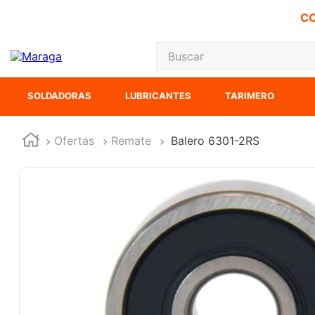
CO
Buscar
TÉRMINOS MÁS
SOLDADORAS
LUBRICANTES
TARIMERO
1
.
carbones
2
.
inversora
Ofertas
Remate
Balero 6301-2RS
3
.
interruptor
4
.
sierra sable
5
.
sierra cinta
6
.
lenox
7
.
clavos
8
.
esmeriladora
9
.
ke500