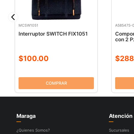
MCSW1051
A585475-
Interruptor SWITCH FIX1051
Compon
con 2 P
$
100
.
00
$
288
Maraga
Atención 
¿Quienes Somos?
Sucursales