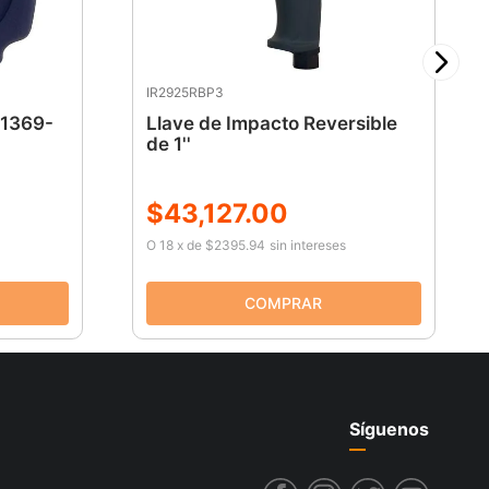
IR2925RBP3
11369-
Llave de Impacto Reversible
de 1''
$
43
,
127
.
00
O
18
x
de
$2395.94
sin intereses
Síguenos