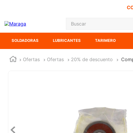
CO
Buscar
TÉRMINOS MÁS
SOLDADORAS
LUBRICANTES
TARIMERO
1
.
carbones
2
.
inversora
Ofertas
Ofertas
20% de descuento
Comp
3
.
interruptor
4
.
sierra cinta
5
.
lenox
6
.
esmeriladora
7
.
sierra sable
8
.
ke500
9
.
clavos