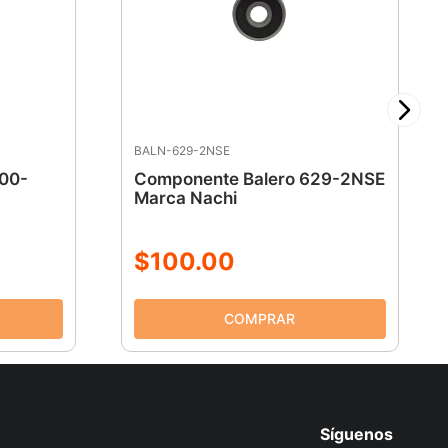
BALN-629-2NSE
00-
Componente Balero 629-2NSE
Marca Nachi
$
100
.
00
Síguenos