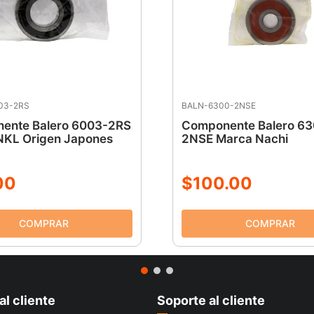
03-2RS
BALN-6300-2NSE
ente Balero 6003-2RS
Componente Balero 63
NKL Origen Japones
2NSE Marca Nachi
00
$
100
.
00
al cliente
Soporte al cliente