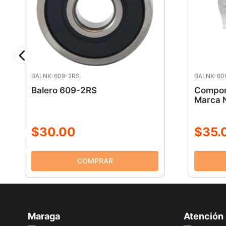
BALNK-609-2RS
BALNK-60
Balero 609-2RS
Compon
Marca 
$
30
.
00
$
35
.
Maraga
Atención 