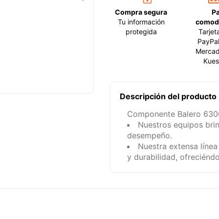
Compra segura
P
Tu información
comod
protegida
Tarjet
PayPal
Mercad
Kues
Descripción del producto
Componente Balero 630
Nuestros equipos bri
desempeño.
Nuestra extensa línea
y durabilidad, ofreciénd