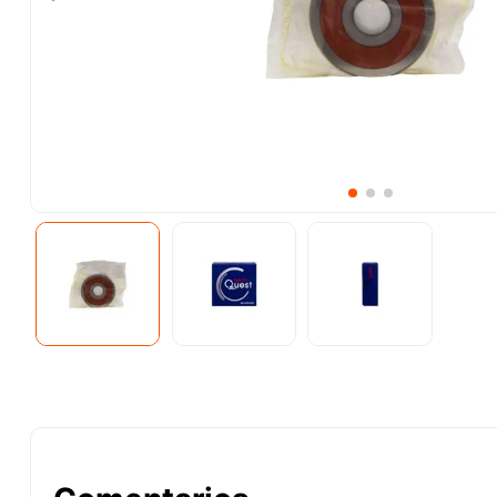
10
.
-cut