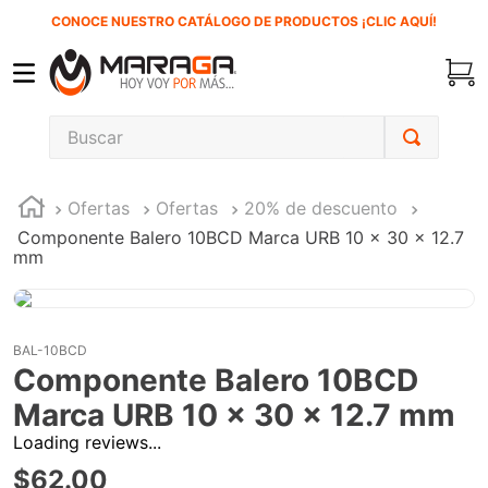
CONOCE NUESTRO CATÁLOGO DE PRODUCTOS ¡CLIC AQUÍ!
Buscar
TÉRMINOS MÁS BUSCADOS
Ofertas
Ofertas
20% de descuento
1
.
carbones
Componente Balero 10BCD Marca URB 10 x 30 x 12.7
2
.
inversora
mm
3
.
interruptor
4
.
sierra sable
BAL-10BCD
5
.
ecoklean
Componente Balero 10BCD
6
.
ke500
Marca URB 10 x 30 x 12.7 mm
Loading reviews...
7
.
sierra cinta
$
62
.
00
8
.
lenox