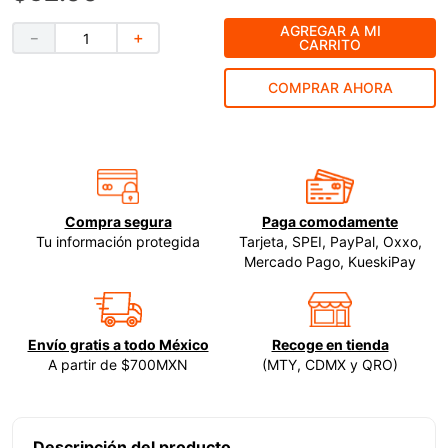
9
.
-cut
AGREGAR A MI
－
＋
CARRITO
10
.
esmeriladora
COMPRAR AHORA
Compra segura
Paga comodamente
Tu información protegida
Tarjeta, SPEI, PayPal, Oxxo,
Mercado Pago, KueskiPay
Envío gratis a todo México
Recoge en tienda
A partir de $700MXN
(MTY, CDMX y QRO)
Descripción del producto