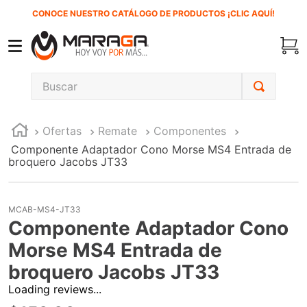
CONOCE NUESTRO CATÁLOGO DE PRODUCTOS ¡CLIC AQUÍ!
Buscar
TÉRMINOS MÁS BUSCADOS
Ofertas
Remate
Componentes
1
.
inversora
Componente Adaptador Cono Morse MS4 Entrada de
2
.
carbones
broquero Jacobs JT33
3
.
sierra cinta
4
.
sierra sable
MCAB-MS4-JT33
Componente Adaptador Cono
5
.
interruptor
Morse MS4 Entrada de
6
.
lenox
broquero Jacobs JT33
7
.
esmeriladora
Loading reviews...
8
.
clavos