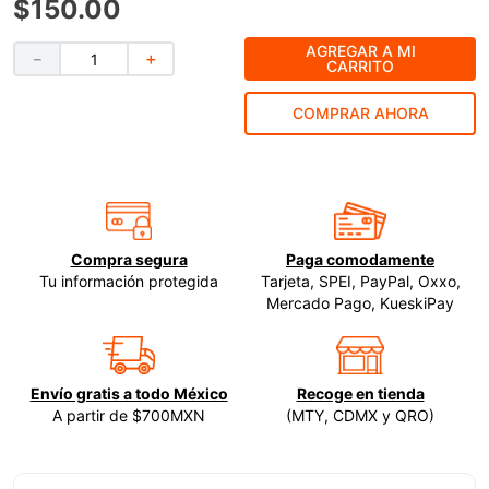
$
150
.
00
9
.
ke500
AGREGAR A MI
－
＋
CARRITO
10
.
-cut
COMPRAR AHORA
Compra segura
Paga comodamente
Tu información protegida
Tarjeta, SPEI, PayPal, Oxxo,
Mercado Pago, KueskiPay
Envío gratis a todo México
Recoge en tienda
A partir de $700MXN
(MTY, CDMX y QRO)