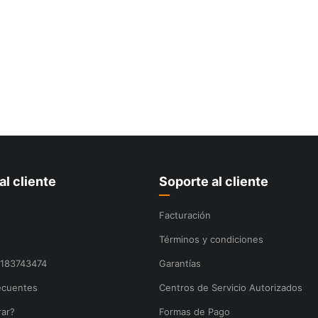
al cliente
Soporte al cliente
Facturación
Términos y condiciones
8183743474
Garantías
ecuentes
Centros de Servicio Autorizados
ar?
Formas de Pago