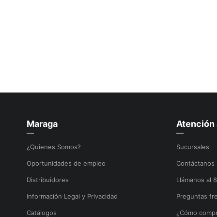
10
.
ke500
Maraga
Atención 
¿Quienes Somos?
Sucursales
Oportunidades de empleo
Contáctanos
Distribuidores
Llámanos al 
Información Legal y Privacidad
Preguntas fr
Catálogos
¿Cómo compr