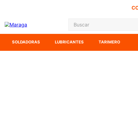
CO
Buscar
TÉRMINOS MÁS
SOLDADORAS
LUBRICANTES
TARIMERO
1
.
carbones
2
.
inversora
3
.
interruptor
4
.
sierra cinta
5
.
sierra sable
6
.
esmeriladora
7
.
lenox
8
.
clavos
9
.
ecoklean