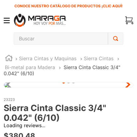
CONOCE NUESTRO CATÁLOGO DE PRODUCTOS ¡CLIC AQUÍ!
Buscar
TÉRMINOS MÁS BUSCADOS
Sierra Cintas y Maquinas
Sierra Cintas
1
.
inversora
Bi-metal para Madera
Sierra Cinta Classic 3/4"
2
.
carbones
0.042" (6/10)
3
.
sierra cinta
4
.
sierra sable
23223
5
.
interruptor
Sierra Cinta Classic 3/4"
6
.
lenox
0.042" (6/10)
7
.
esmeriladora
Loading reviews...
$
380
.
48
8
.
clavos