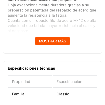
Hoja excepcionalmente duradera gracias a su
preparación patentada del respaldo de acero que
aumenta la resistencia a la fatiga.
Cuenta con un robusto filo de acero M-42 de alta
velocidad que brinda mayor resistencia al calor y
al desgaste.
Sierra cinta ampliamente versátil capaz de cortar
gran variedad de metales.
MOSTRAR MÁS
Su avanzado diseño permite la elaboración de
cortes sólidos y perfiles.
El ángulo positivo del diente mejora la
penetración de los dientes de la sierra con menos
fuerza.
Especificaciones técnicas
La geometría única de sus dientes reducen el
ruido y la vibración desde el primer corte.
Propiedad
Especificación
Familia
Classic