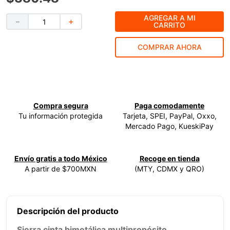
9
.
ke500
AGREGAR A MI
－
＋
CARRITO
10
.
-cut
COMPRAR AHORA
Compra segura
Paga comodamente
Tu información protegida
Tarjeta, SPEI, PayPal, Oxxo,
Mercado Pago, KueskiPay
Envío gratis a todo México
Recoge en tienda
A partir de $700MXN
(MTY, CDMX y QRO)
Descripción del producto
Sierra cinta bimetálica multipropósito.