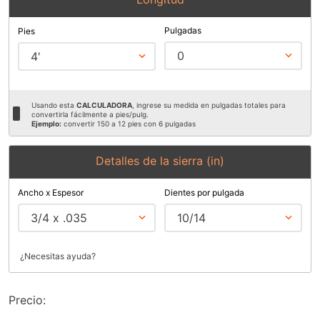
9
.
ke500
Pulgadas
Pies
10
.
lenox
0
4'
Usando esta
CALCULADORA
, ingrese su medida en pulgadas totales para
convertirla fácilmente a pies/pulg.
Ejemplo:
convertir 150 a 12 pies con 6 pulgadas
Detalles de la sierra (in)
Ancho x Espesor
Dientes por pulgada
3/4 x .035
10/14
¿Necesitas ayuda?
Precio: