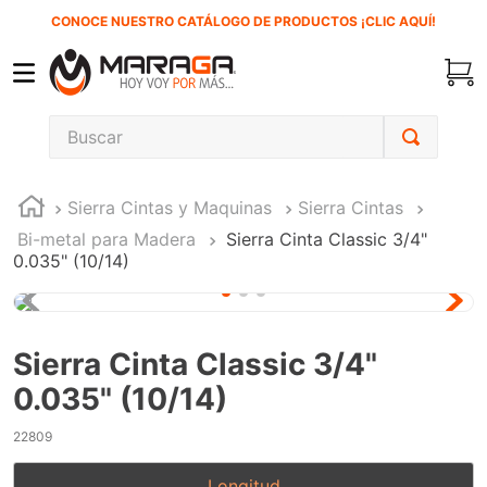
CONOCE NUESTRO CATÁLOGO DE PRODUCTOS ¡CLIC AQUÍ!
Buscar
TÉRMINOS MÁS BUSCADOS
Sierra Cintas y Maquinas
Sierra Cintas
1
.
carbones
Bi-metal para Madera
Sierra Cinta Classic 3/4"
2
.
inversora
0.035" (10/14)
3
.
interruptor
4
.
esmeriladora
Sierra Cinta Classic 3/4"
5
.
sierra cinta
0.035" (10/14)
6
.
sierra sable
22809
7
.
clavos
8
.
ecoklean
Longitud