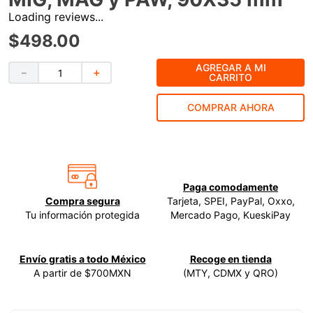
Loading reviews...
9
.
clavos
$
498
.
00
10
.
-cut
AGREGAR A MI
－
＋
CARRITO
COMPRAR AHORA
Paga comodamente
Compra segura
Tarjeta, SPEI, PayPal, Oxxo,
Tu información protegida
Mercado Pago, KueskiPay
Envío gratis a todo México
Recoge en tienda
A partir de $700MXN
(MTY, CDMX y QRO)