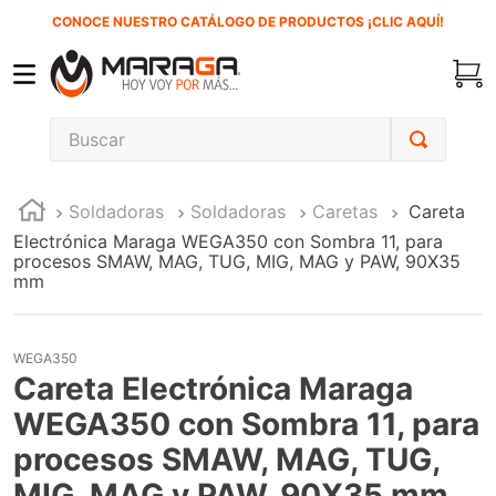
CONOCE NUESTRO CATÁLOGO DE PRODUCTOS ¡CLIC AQUÍ!
Buscar
TÉRMINOS MÁS BUSCADOS
Soldadoras
Soldadoras
Caretas
Careta
1
.
carbones
Electrónica Maraga WEGA350 con Sombra 11, para
2
.
inversora
procesos SMAW, MAG, TUG, MIG, MAG y PAW, 90X35
mm
3
.
interruptor
4
.
sierra cinta
WEGA350
5
.
lenox
Careta Electrónica Maraga
6
.
esmeriladora
WEGA350 con Sombra 11, para
7
.
sierra sable
procesos SMAW, MAG, TUG,
MIG, MAG y PAW, 90X35 mm
8
.
ke500