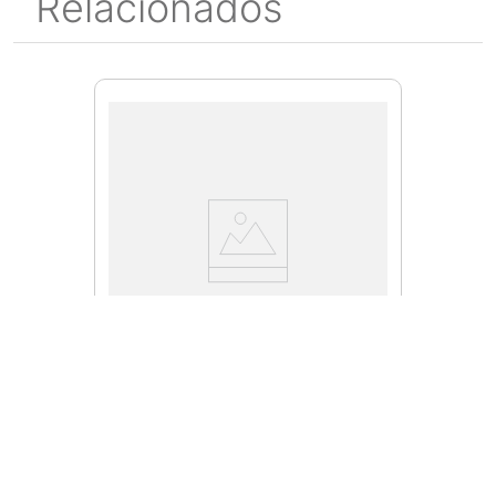
Relacionados
A30850
Broca piloto Lenox 4321