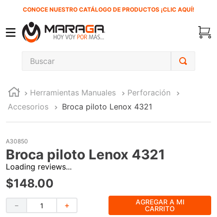
CONOCE NUESTRO CATÁLOGO DE PRODUCTOS ¡CLIC AQUÍ!
Buscar
TÉRMINOS MÁS BUSCADOS
Herramientas Manuales
Perforación
1
.
inversora
Accesorios
Broca piloto Lenox 4321
2
.
carbones
3
.
sierra cinta
A30850
4
.
sierra sable
Broca piloto Lenox 4321
5
.
interruptor
Loading reviews...
6
.
lenox
$
148
.
00
7
.
esmeriladora
AGREGAR A MI
－
＋
CARRITO
8
.
clavos