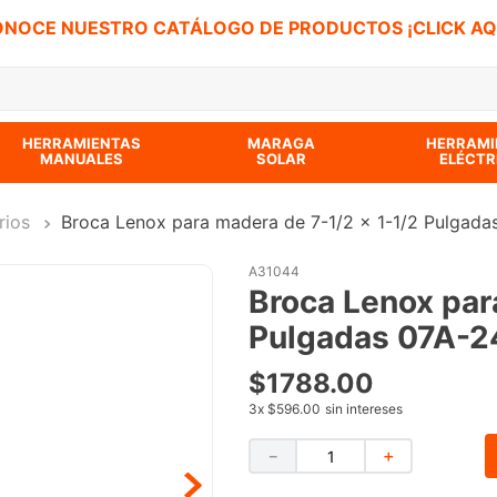
NOCE NUESTRO CATÁLOGO DE PRODUCTOS ¡CLICK AQ
 BUSCADOS
HERRAMIENTAS
MARAGA
HERRAMI
MANUALES
SOLAR
ELÉCTR
rios
Broca Lenox para madera de 7-1/2 x 1-1/2 Pulgada
A31044
Broca Lenox par
Pulgadas 07A-2
$
1788
.
00
3
x
$596.00
sin intereses
－
＋