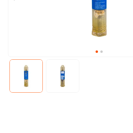
10
.
ke500