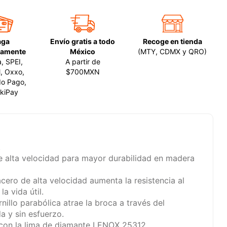
aga
Envío gratis a todo
Recoge en tienda
amente
México
(MTY, CDMX y QRO)
a, SPEI,
A partir de
, Oxxo,
$700MXN
o Pago,
kiPay
.
de alta velocidad para mayor durabilidad en madera
acero de alta velocidad aumenta la resistencia al
a vida útil.
nillo parabólica atrae la broca a través del
a y sin esfuerzo.
r con la lima de diamante LENOX 25312.