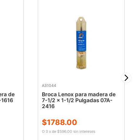
A31044
era de
Broca Lenox para madera de
-1616
7-1/2 x 1-1/2 Pulgadas 07A-
2416
$
1788
.
00
O
3
x
de
$596.00
sin intereses