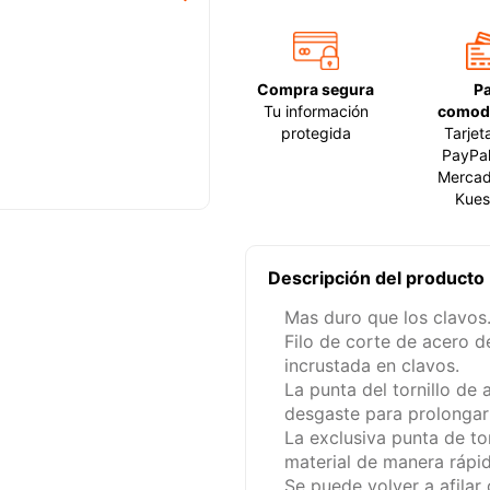
Compra segura
P
Tu información
comod
protegida
Tarjet
PayPal
Mercad
Kues
Descripción del producto
Mas duro que los clavos
Filo de corte de acero 
incrustada en clavos.
La punta del tornillo de 
desgaste para prolongar l
La exclusiva punta de tor
material de manera rápid
Se puede volver a afila