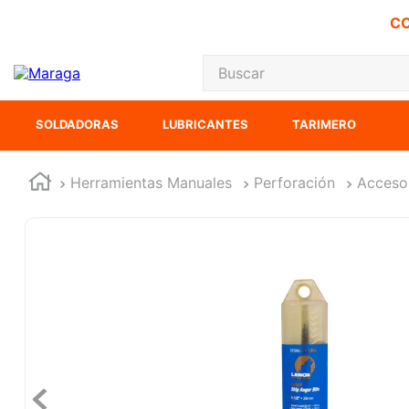
CO
Buscar
TÉRMINOS MÁS
SOLDADORAS
LUBRICANTES
TARIMERO
1
.
carbones
2
.
inversora
Herramientas Manuales
Perforación
Acceso
3
.
interruptor
4
.
sierra cinta
5
.
sierra sable
6
.
esmeriladora
7
.
lenox
8
.
clavos
9
.
ecoklean