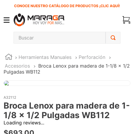
CONOCE NUESTRO CATÁLOGO DE PRODUCTOS ¡CLIC AQUÍ!
Buscar
TÉRMINOS MÁS BUSCADOS
Herramientas Manuales
Perforación
1
.
carbones
Accesorios
Broca Lenox para madera de 1-1/8 x 1/2
2
.
inversora
Pulgadas WB112
3
.
interruptor
4
.
sierra sable
A32112
5
.
sierra cinta
Broca Lenox para madera de 1-
6
.
lenox
1/8 x 1/2 Pulgadas WB112
7
.
clavos
Loading reviews...
$
693
.
00
8
.
esmeriladora