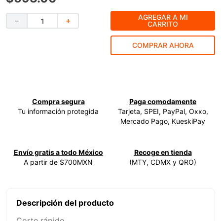
9
.
ke500
AGREGAR A MI
－
＋
CARRITO
10
.
-cut
COMPRAR AHORA
Compra segura
Paga comodamente
Tu información protegida
Tarjeta, SPEI, PayPal, Oxxo,
Mercado Pago, KueskiPay
Envío gratis a todo México
Recoge en tienda
A partir de $700MXN
(MTY, CDMX y QRO)
Descripción del producto
Corte rápido.