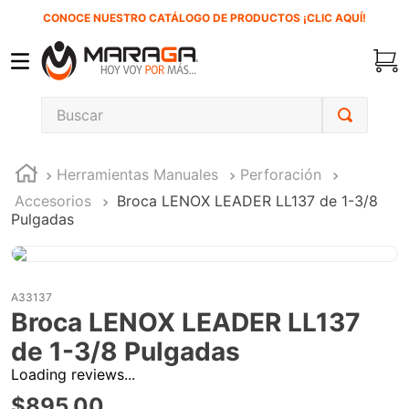
CONOCE NUESTRO CATÁLOGO DE PRODUCTOS ¡CLIC AQUÍ!
Buscar
TÉRMINOS MÁS BUSCADOS
Herramientas Manuales
Perforación
1
.
carbones
Accesorios
Broca LENOX LEADER LL137 de 1-3/8
2
.
inversora
Pulgadas
3
.
interruptor
4
.
sierra cinta
A33137
5
.
lenox
Broca LENOX LEADER LL137
6
.
esmeriladora
de 1-3/8 Pulgadas
7
.
sierra sable
Loading reviews...
$
895
.
00
8
.
clavos