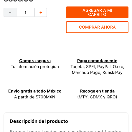
9
.
ke500
AGREGAR A MI
－
＋
CARRITO
10
.
-cut
COMPRAR AHORA
Compra segura
Paga comodamente
Tu información protegida
Tarjeta, SPEI, PayPal, Oxxo,
Mercado Pago, KueskiPay
Envío gratis a todo México
Recoge en tienda
A partir de $700MXN
(MTY, CDMX y QRO)
Descripción del producto
Brocas Lenox Leader con sus dientes rectificados