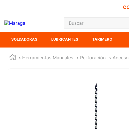
CO
Buscar
TÉRMINOS MÁS
SOLDADORAS
LUBRICANTES
TARIMERO
1
.
carbones
2
.
inversora
Herramientas Manuales
Perforación
Acceso
3
.
interruptor
4
.
sierra cinta
5
.
lenox
6
.
esmeriladora
7
.
sierra sable
8
.
ke500
9
.
clavos