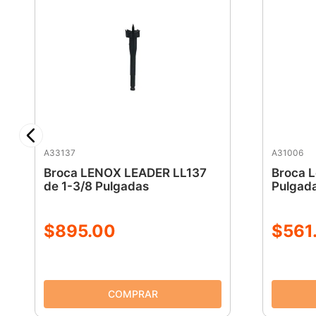
A33137
A31006
Broca LENOX LEADER LL137
Broca L
de 1-3/8 Pulgadas
Pulgad
$
895
.
00
$
561