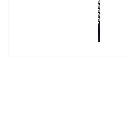
10
.
-cut