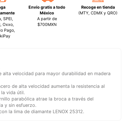
aga
Envío gratis a todo
Recoge en tienda
amente
México
(MTY, CDMX y QRO)
a, SPEI,
A partir de
, Oxxo,
$700MXN
o Pago,
kiPay
.
de alta velocidad para mayor durabilidad en madera
acero de alta velocidad aumenta la resistencia al
a vida útil.
nillo parabólica atrae la broca a través del
a y sin esfuerzo.
r con la lima de diamante LENOX 25312.