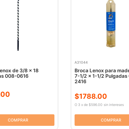
A31044
enox de 3/8 x 18
Broca Lenox para mad
as 008-0616
7-1/2 x 1-1/2 Pulgadas
2416
.
00
$
1788
.
00
O
3
x
de
$596.00
sin intereses