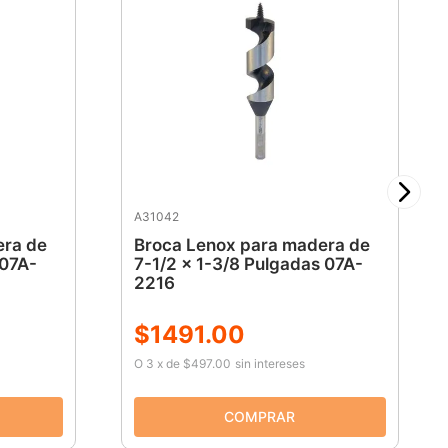
A31042
era de
Broca Lenox para madera de
 07A-
7-1/2 x 1-3/8 Pulgadas 07A-
2216
$
1491
.
00
O
3
x
de
$497.00
sin intereses