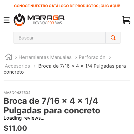
CONOCE NUESTRO CATÁLOGO DE PRODUCTOS ¡CLIC AQUÍ!
Buscar
TÉRMINOS MÁS BUSCADOS
Herramientas Manuales
Perforación
1
.
carbones
Accesorios
Broca de 7/16 x 4 x 1/4 Pulgadas para
2
.
inversora
concreto
3
.
interruptor
4
.
sierra cinta
MASD0437504
Broca de 7/16 x 4 x 1/4
5
.
lenox
Pulgadas para concreto
6
.
esmeriladora
Loading reviews...
7
.
sierra sable
$
11
.
00
8
.
ke500