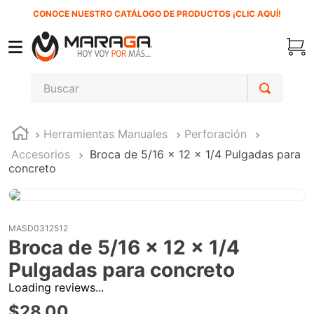
CONOCE NUESTRO CATÁLOGO DE PRODUCTOS ¡CLIC AQUÍ!
Buscar
TÉRMINOS MÁS BUSCADOS
Herramientas Manuales
Perforación
1
.
carbones
Accesorios
Broca de 5/16 x 12 x 1/4 Pulgadas para
2
.
inversora
concreto
3
.
interruptor
4
.
sierra cinta
MASD0312512
5
.
lenox
Broca de 5/16 x 12 x 1/4
6
.
esmeriladora
Pulgadas para concreto
7
.
sierra sable
Loading reviews...
$
28
.
00
8
.
ke500